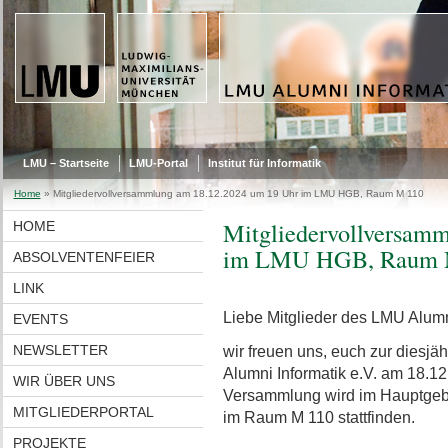
LMU – Startseite
LMU-Portal
Institut für Informatik
Home
»
Mitgliedervollversammlung am 18.12.2024 um 19 Uhr im LMU HGB, Raum M 110
Mitgliedervollversam
HOME
im LMU HGB, Raum 
ABSOLVENTENFEIER
LINK
Liebe Mitglieder des LMU Alumni
EVENTS
NEWSLETTER
wir freuen uns, euch zur diesj
Alumni Informatik e.V. am 18.1
WIR ÜBER UNS
Versammlung wird im Hauptgebä
MITGLIEDERPORTAL
im Raum M 110 stattfinden.
PROJEKTE